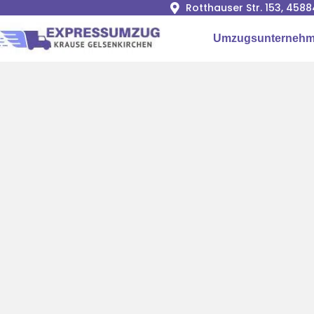
Rotthauser Str. 153, 458
Umzugsunterneh