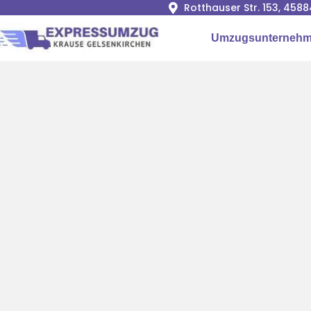
Rotthauser Str. 153, 458
Umzugsunterneh