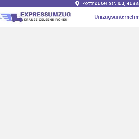
Rotthauser Str. 153, 458
Umzugsunterneh