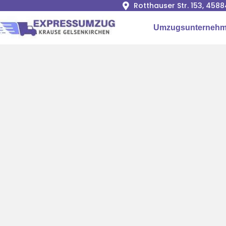
Rotthauser Str. 153, 458
Umzugsunterneh